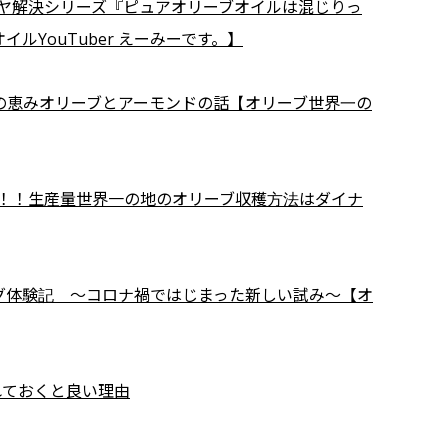
ヤモヤ解決シリーズ『ピュアオリーブオイルは混じりっ
YouTuber えーみーです。】
の恵みオリーブとアーモンドの話【オリーブ世界一の
中！！生産量世界一の地のオリーブ収穫方法はダイナ
グ体験記 〜コロナ禍ではじまった新しい試み〜【オ
れておくと良い理由