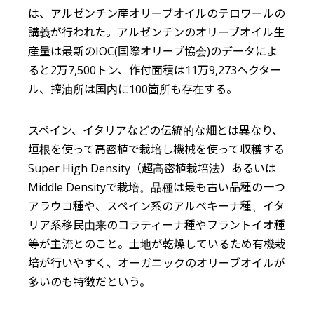
は、アルゼンチン産オリーブオイルのテロワールの
講義が行われた。アルゼンチンのオリーブオイル生
産量は最新のIOC(国際オリーブ協会)のデータによ
ると2万7,500トン、作付面積は11万9,273ヘクター
ル、搾油所は国内に100箇所も存在する。
スペイン、イタリアなどの伝統的な畑とは異なり、
垣根を使って高密植で栽培し機械を使って収穫する
Super High Density（超高密植栽培法）あるいは
Middle Densityで栽培。品種は最も古い品種の一つ
アラウコ種や、スペイン系のアルベキーナ種、イタ
リア系移民由来のコラティーナ種やフラントイオ種
等が主流とのこと。土地が乾燥しているため有機栽
培が行いやすく、オーガニックのオリーブオイルが
多いのも特徴だという。